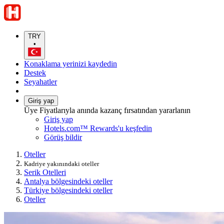
TRY
•
Konaklama yerinizi kaydedin
Destek
Seyahatler
Giriş yap
Üye Fiyatlarıyla anında kazanç fırsatından yararlanın
Giriş yap
Hotels.com™ Rewards'u keşfedin
Görüş bildir
Oteller
Kadriye yakınındaki oteller
Serik Otelleri
Antalya bölgesindeki oteller
Türkiye bölgesindeki oteller
Oteller