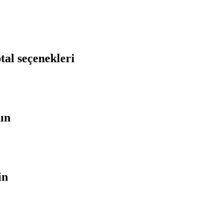
tal seçenekleri
nın
in