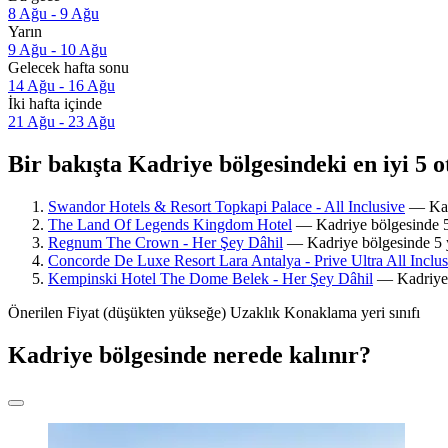
8 Ağu - 9 Ağu
Yarın
9 Ağu - 10 Ağu
Gelecek hafta sonu
14 Ağu - 16 Ağu
İki hafta içinde
21 Ağu - 23 Ağu
Bir bakışta Kadriye bölgesindeki en iyi 5 o
Swandor Hotels & Resort Topkapi Palace - All Inclusive
— Kadr
The Land Of Legends Kingdom Hotel
— Kadriye bölgesinde 5 y
Regnum The Crown - Her Şey Dâhil
— Kadriye bölgesinde 5 yıl
Concorde De Luxe Resort Lara Antalya - Prive Ultra All Inclus
Kempinski Hotel The Dome Belek - Her Şey Dâhil
— Kadriye b
Önerilen
Fiyat (düşükten yükseğe)
Uzaklık
Konaklama yeri sınıfı
Kadriye bölgesinde nerede kalınır?