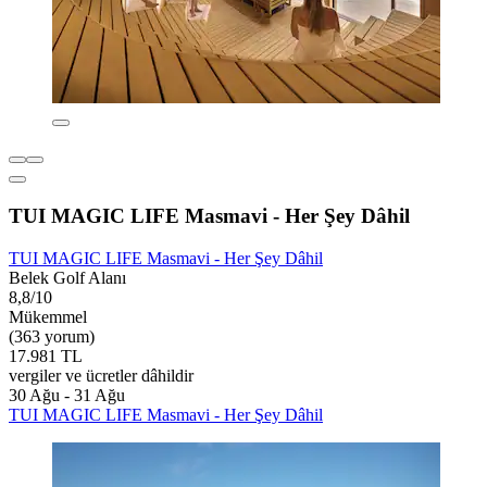
TUI MAGIC LIFE Masmavi - Her Şey Dâhil
TUI MAGIC LIFE Masmavi - Her Şey Dâhil
Belek Golf Alanı
8,8/10
Mükemmel
(363 yorum)
17.981 TL
vergiler ve ücretler dâhildir
30 Ağu - 31 Ağu
TUI MAGIC LIFE Masmavi - Her Şey Dâhil