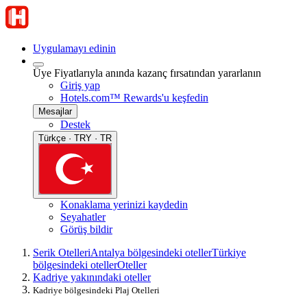
Uygulamayı edinin
Üye Fiyatlarıyla anında kazanç fırsatından yararlanın
Giriş yap
Hotels.com™ Rewards'u keşfedin
Mesajlar
Destek
Türkçe · TRY · TR
Konaklama yerinizi kaydedin
Seyahatler
Görüş bildir
Serik Otelleri
Antalya bölgesindeki oteller
Türkiye
bölgesindeki oteller
Oteller
Kadriye yakınındaki oteller
Kadriye bölgesindeki Plaj Otelleri