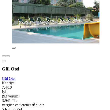
Gül Otel
Gül Otel
Kadriye
7,4/10
İyi
(93 yorum)
3.941 TL
vergiler ve ücretler dâhildir
5 Eyl - 6 Eyl