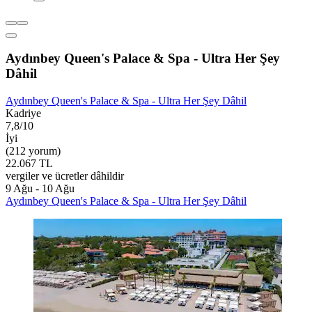
Aydınbey Queen's Palace & Spa - Ultra Her Şey
Dâhil
Aydınbey Queen's Palace & Spa - Ultra Her Şey Dâhil
Kadriye
7,8/10
İyi
(212 yorum)
22.067 TL
vergiler ve ücretler dâhildir
9 Ağu - 10 Ağu
Aydınbey Queen's Palace & Spa - Ultra Her Şey Dâhil