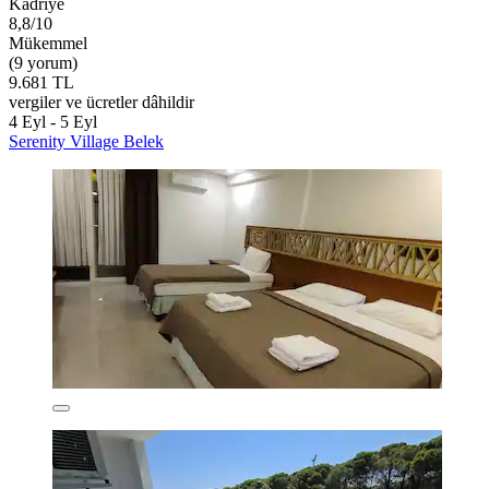
Kadriye
8,8/10
Mükemmel
(9 yorum)
9.681 TL
vergiler ve ücretler dâhildir
4 Eyl - 5 Eyl
Serenity Village Belek