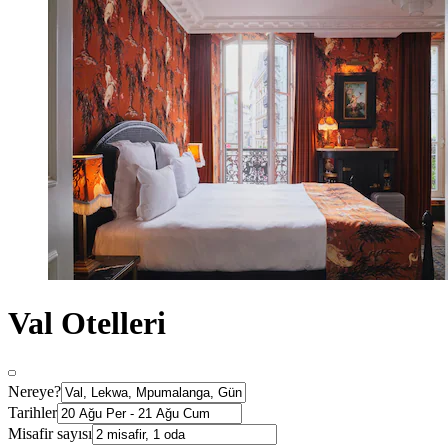
Val Otelleri
Nereye?
Tarihler
Misafir sayısı