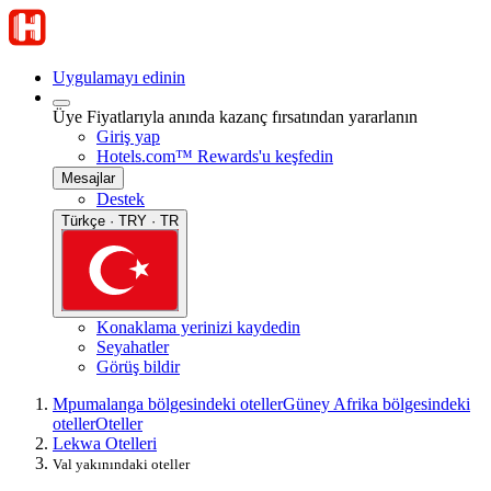
Uygulamayı edinin
Üye Fiyatlarıyla anında kazanç fırsatından yararlanın
Giriş yap
Hotels.com™ Rewards'u keşfedin
Mesajlar
Destek
Türkçe · TRY · TR
Konaklama yerinizi kaydedin
Seyahatler
Görüş bildir
Mpumalanga bölgesindeki oteller
Güney Afrika bölgesindeki
oteller
Oteller
Lekwa Otelleri
Val yakınındaki oteller