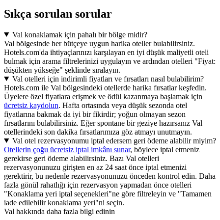
Sıkça sorulan sorular
Val konaklamak için pahalı bir bölge midir?
Val bölgesinde her bütçeye uygun harika oteller bulabilirsiniz.
Hotels.com'da ihtiyaçlarınızı karşılayan en iyi düşük maliyetli oteli
bulmak için arama filtrelerinizi uygulayın ve ardından otelleri "Fiyat:
düşükten yükseğe" şeklinde sıralayın.
Val otelleri için indirimli fiyatları ve fırsatları nasıl bulabilirim?
Hotels.com ile Val bölgesindeki otellerde harika fırsatlar keşfedin.
Üyelere özel fiyatlara erişmek ve ödül kazanmaya başlamak için
ücretsiz kaydolun
. Hafta ortasında veya düşük sezonda otel
fiyatlarına bakmak da iyi bir fikirdir; yoğun olmayan sezon
fırsatlarını bulabilirsiniz. Eğer spontane bir geziye hazırsanız Val
otellerindeki son dakika fırsatlarımıza göz atmayı unutmayın.
Val otel rezervasyonumu iptal edersem geri ödeme alabilir miyim?
Otellerin çoğu ücretsiz iptal imkânı sunar
, böylece iptal etmeniz
gerekirse geri ödeme alabilirsiniz. Bazı Val otelleri
rezervasyonunuzu girişten en az 24 saat önce iptal etmenizi
gerektirir, bu nedenle rezervasyonunuzu önceden kontrol edin. Daha
fazla gönül rahatlığı için rezervasyon yapmadan önce otelleri
"Konaklama yeri iptal seçenekleri"ne göre filtreleyin ve "Tamamen
iade edilebilir konaklama yeri"ni seçin.
Val hakkında daha fazla bilgi edinin