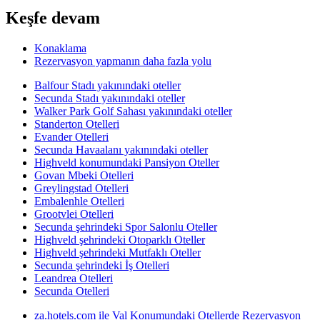
Keşfe devam
Konaklama
Rezervasyon yapmanın daha fazla yolu
Balfour Stadı yakınındaki oteller
Secunda Stadı yakınındaki oteller
Walker Park Golf Sahası yakınındaki oteller
Standerton Otelleri
Evander Otelleri
Secunda Havaalanı yakınındaki oteller
Highveld konumundaki Pansiyon Oteller
Govan Mbeki Otelleri
Greylingstad Otelleri
Embalenhle Otelleri
Grootvlei Otelleri
Secunda şehrindeki Spor Salonlu Oteller
Highveld şehrindeki Otoparklı Oteller
Highveld şehrindeki Mutfaklı Oteller
Secunda şehrindeki İş Otelleri
Leandrea Otelleri
Secunda Otelleri
za.hotels.com ile Val Konumundaki Otellerde Rezervasyon