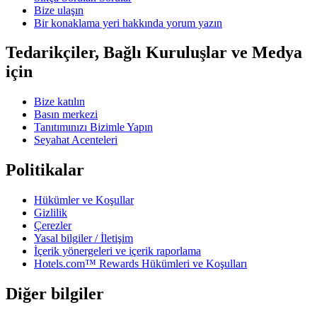
Bize ulaşın
Bir konaklama yeri hakkında yorum yazın
Tedarikçiler, Bağlı Kuruluşlar ve Medya
için
Bize katılın
Basın merkezi
Tanıtımınızı Bizimle Yapın
Seyahat Acenteleri
Politikalar
Hükümler ve Koşullar
Gizlilik
Çerezler
Yasal bilgiler / İletişim
İçerik yönergeleri ve içerik raporlama
Hotels.com™ Rewards Hükümleri ve Koşulları
Diğer bilgiler