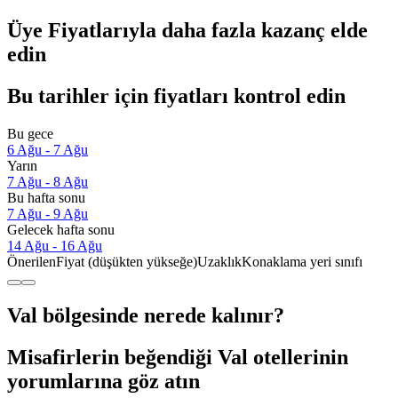
Üye Fiyatlarıyla daha fazla kazanç elde
edin
Bu tarihler için fiyatları kontrol edin
Bu gece
6 Ağu - 7 Ağu
Yarın
7 Ağu - 8 Ağu
Bu hafta sonu
7 Ağu - 9 Ağu
Gelecek hafta sonu
14 Ağu - 16 Ağu
Önerilen
Fiyat (düşükten yükseğe)
Uzaklık
Konaklama yeri sınıfı
Val bölgesinde nerede kalınır?
Misafirlerin beğendiği Val otellerinin
yorumlarına göz atın