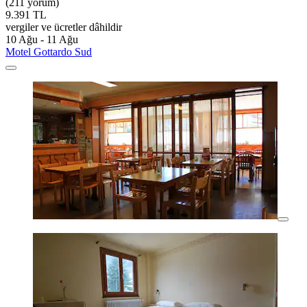
(211 yorum)
9.391 TL
vergiler ve ücretler dâhildir
10 Ağu - 11 Ağu
Motel Gottardo Sud