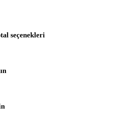
tal seçenekleri
nın
in