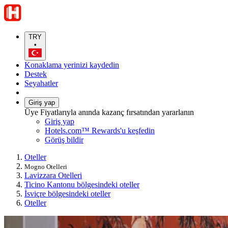
TRY
•
Konaklama yerinizi kaydedin
Destek
Seyahatler
Giriş yap
Üye Fiyatlarıyla anında kazanç fırsatından yararlanın
Giriş yap
Hotels.com™ Rewards'u keşfedin
Görüş bildir
Oteller
Mogno Otelleri
Lavizzara Otelleri
Ticino Kantonu bölgesindeki oteller
İsviçre bölgesindeki oteller
Oteller