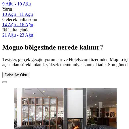
9 Ağu - 10 Ağu
Yarın
10 Ağu - 11 Ağu
Gelecek hafta sonu
14 Ağu - 16 Ağu
İki hafta içinde
21 Ağu - 23 Ağu
Mogno bölgesinde nerede kalınır?
Tesisler, gerçek gezgin yorumları ve Hotels.com üzerinden Mogno içi
açısından sürekli olarak yüksek memnuniyet sunmaktadır. Son günce
Daha Az Oku