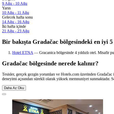
9 Ağu - 10 Ağu
Yarın
10 Ağu - 11 Ağu
Gelecek hafta sonu
14 Ağu - 16 Ağu
İki hafta içinde
21 Ağu - 23 Ağu
Bir bakışta Gradačac bölgesindeki en iyi 5 
Hotel ETNA
— Gracanica bölgesinde 4 yıldızlı otel. Misafir pu
Gradačac bölgesinde nerede kalınır?
Tesisler, gerçek gezgin yorumları ve Hotels.com üzerinden Gradačac i
deneyimi açısından sürekli olarak yüksek memnuniyet sunmaktadır. 
Daha Az Oku