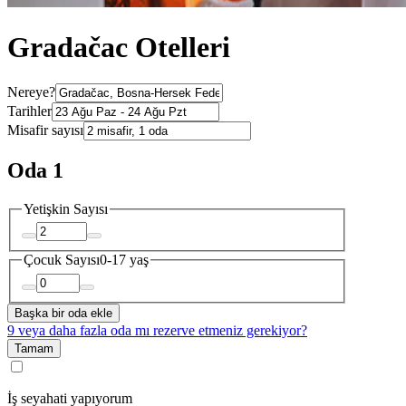
Gradačac Otelleri
Nereye?
Tarihler
Misafir sayısı
Oda 1
Yetişkin Sayısı
Çocuk Sayısı
0-17 yaş
Başka bir oda ekle
9 veya daha fazla oda mı rezerve etmeniz gerekiyor?
Tamam
İş seyahati yapıyorum