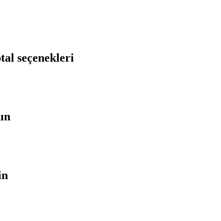
tal seçenekleri
nın
in