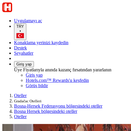
Uygulamayı aç
TRY
•
Konaklama yerinizi kaydedin
Destek
Seyahatler
Giriş yap
Üye Fiyatlarıyla anında kazanç fırsatından yararlanın
Giriş yap
Hotels.com™ Rewards'u keşfedin
Görüş bildir
Oteller
Gradačac Otelleri
Bosna-Hersek Federasyonu bölgesindeki oteller
Bosna Hersek bölgesindeki oteller
Oteller