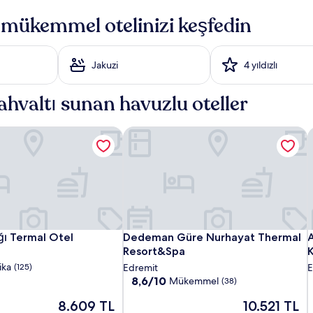
mükemmel otelinizi keşfedin
Jakuzi
4 yıldızlı
hvaltı sunan havuzlu oteller
ı Termal Otel
Dedeman Güre Nurhayat Thermal Re
A
Form
1774
Dedeman
1
A
ı Termal Otel
Dedeman Güre Nurhayat Thermal Re
A
ğı Termal Otel
Dedeman Güre Nurhayat Thermal
A
Thermal
Kazdağı
Güre
T
K
T
Resort&Spa
K
Hotel
Termal
Nurhayat
H
T
N
H
ika
(125)
Edremit
E
&
Otel
Thermal
10
O
T
8,6/10
Mükemmel
(38)
üzerinden
Spa
Resort&Spa
S
R
S
Güncel
Güncel
8.609 TL
10.521 TL
8.6,
Kazdağları
K
K