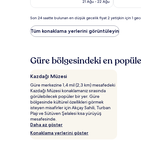
4.534 TL
İyi,
21 Ağu - 22 Ağu
(51)
Son
Son 24 saatte bulunan en düşük gecelik fiyat 2 yetişkin için 1 geceli
24
saatte
Tüm konaklama yerlerini görüntüleyin
bulunan
en
düşük
gecelik
fiyat
Güre bölgesindeki en popüle
2
yetişkin
için
Kazdağı Müzesi
1
Güre merkezine 1,4 mil (2,3 km) mesafedeki
gecelik
Kazdağı Müzesi konaklamanız sırasında
konaklamayı
görülebilecek popüler bir yer. Güre
temel
bölgesinde kültürel özellikleri görmek
alır.
isteyen misafirler için Akçay Sahili, Turban
Fiyatlar
Plajı ve Sütüven Şelalesi kısa yürüyüş
ve
mesafesinde.
müsaitlik
Daha az göster
değişiklik
gösterebilir.
Konaklama yerlerini göster
Ek