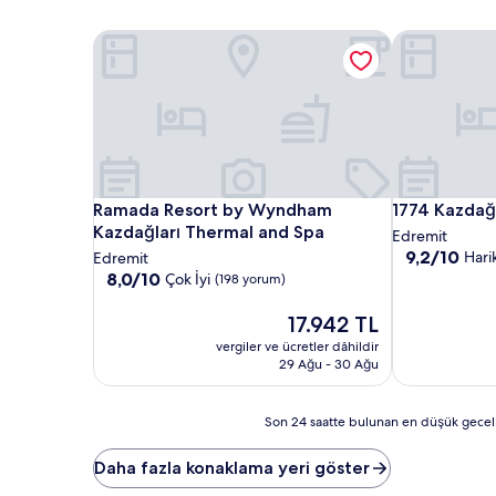
Ramada Resort by Wyndham Kazdağları Thermal a
1774 Kazdağı
Ramada Resort by Wyndham Kazdağları Thermal a
1774 Kazdağı
Ramada Resort by Wyndham
1774 Kazdağ
Kazdağları Thermal and Spa
Edremit
10
9,2/10
Hari
Edremit
üzerinden
10
8,0/10
Çok İyi
(198 yorum)
9.2,
üzerinden
Harika,
8.0,
Güncel
17.942 TL
(125
Çok
fiyat:
vergiler ve ücretler dâhildir
yorum)
İyi,
17.942 TL
29 Ağu - 30 Ağu
(198
yorum)
Son
Son 24 saatte bulunan en düşük gecelik fi
24
saatte
Daha fazla konaklama yeri göster
bulunan