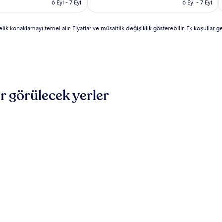
8.609 TL
5.821 TL
(4)
6 Eyl - 7 Eyl
6 Eyl - 7 Eyl
k konaklamayı temel alır. Fiyatlar ve müsaitlik değişiklik gösterebilir. Ek koşullar geç
r görülecek yerler