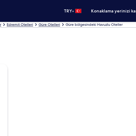
•
TRY
Konaklama yerinizi k
r
Edremit Otelleri
Güre Otelleri
Güre bölgesindeki Havuzlu Oteller