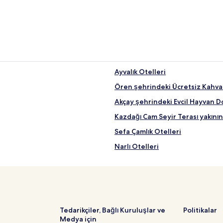
Ayvalık Otelleri
Ören şehrindeki Ücretsiz Kahval
Akçay şehrindeki Evcil Hayvan D
Kazdağı Cam Seyir Terası yakının
Sefa Çamlık Otelleri
Narlı Otelleri
Pelitköy Otelleri
Edremit şehrindeki Kaplıca Otell
Güre şehrindeki İş Otelleri
Güre şehrindeki Kaplıca Oteller
Tedarikçiler, Bağlı Kuruluşlar ve
Politikalar
Medya için
Martı Koyu yakınındaki oteller