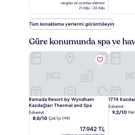
fiyat:
(125)
Çok
vergiler ve ücretler dâhildir
4.534 TL
İyi,
21 Ağu - 22 Ağu
(51)
Tüm konaklama yerlerini görüntüleyin
Güre konumunda spa ve havu
Ramada Resort by Wyndham Kazdağları Thermal
1774 Kazdağ
Ramada
Ramada
1774
Ramada Resort by Wyndham Kazdağları Thermal
1774 Kazdağ
Ramada Resort by Wyndham
1774 Kazda
Resort
Resort
Kazdağı
Kazdağları Thermal and Spa
Edremit
by
by
Termal
10
9,2/10
Har
Edremit
üzerinden
Wyndham
10
Wyndham
Otel
8,0/10
Çok İyi
(198)
9.2,
üzerinden
Kazdağları
Kazdağları
Güncel
Harika,
17.942 TL
8.0,
Thermal
Thermal
fiyat:
(125)
Çok
vergiler ve ücretler dâhildir