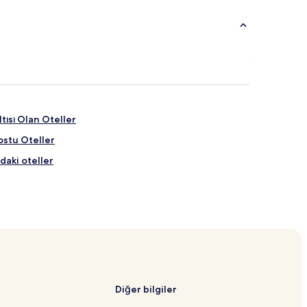
tısı Olan Oteller
ostu Oteller
daki oteller
eri
i
Diğer bilgiler