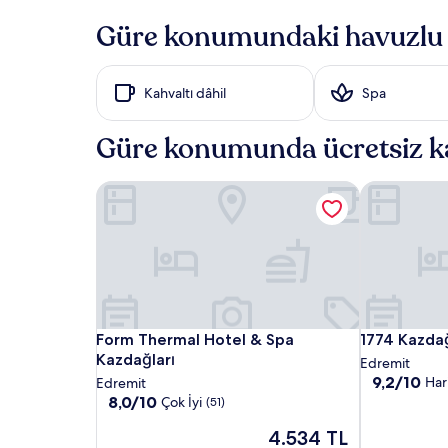
en
düşük
Güre konumundaki havuzlu 
gecelik
fiyat
2
Kahvaltı dâhil
Spa
yetişkin
için
1
Güre konumunda ücretsiz ka
gecelik
konaklamayı
temel
Form Thermal Hotel & Spa Kazdağları
1774 Kazdağ
alır.
Fiyatlar
ve
müsaitlik
değişiklik
gösterebilir.
Ek
koşullar
Form
Form
1774
Form Thermal Hotel & Spa Kazdağları
1774 Kazdağ
Form Thermal Hotel & Spa
1774 Kazda
geçerli
Thermal
Thermal
Kazdağı
Kazdağları
Edremit
olabilir.
Hotel
Hotel
Termal
10
9,2/10
Har
Edremit
üzerinden
&
10
&
Otel
8,0/10
Çok İyi
(51)
9.2,
üzerinden
Spa
Spa
Güncel
Harika,
4.534 TL
8.0,
Kazdağları
Kazdağları