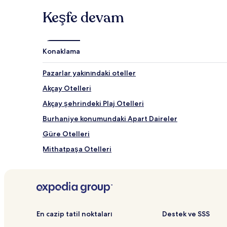
koşullar
geçerli
Keşfe devam
olabilir.
Konaklama
Pazarlar yakınındaki oteller
Akçay Otelleri
Akçay şehrindeki Plaj Otelleri
Burhaniye konumundaki Apart Daireler
Güre Otelleri
Mithatpaşa Otelleri
Ayvalık konumundaki Oda Kahvaltı Otelleri
Tilki Koyu yakınındaki oteller
Tahtakuşlar Etnoğrafya Müzesi yakınındaki oteller
Kazdağı Müzesi yakınındaki oteller
En cazip tatil noktaları
Destek ve SSS
Edremit şehrindeki Aile Dostu Oteller