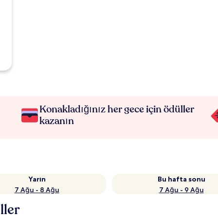
Konakladığınız her gece için ödüller
kazanın
Yarın
Bu hafta sonu
7 Ağu - 8 Ağu
7 Ağu - 9 Ağu
ller