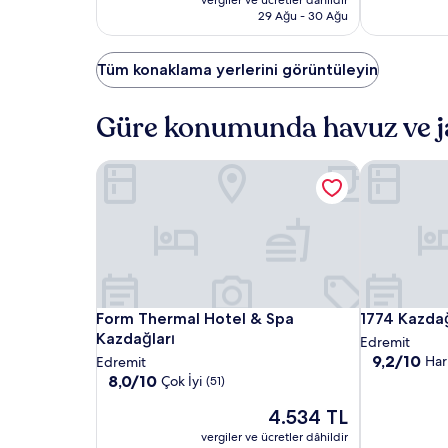
and
and
17.942 TL
İyi,
29 Ağu - 30 Ağu
Spa
Spa
(198)
Tüm konaklama yerlerini görüntüleyin
Güre konumunda havuz ve ja
Form Thermal Hotel & Spa Kazdağları
1774 Kazdağ
Form
Form
1774
Form Thermal Hotel & Spa Kazdağları
1774 Kazdağ
Form Thermal Hotel & Spa
1774 Kazda
Thermal
Thermal
Kazdağı
Kazdağları
Edremit
Hotel
Hotel
Termal
10
9,2/10
Har
Edremit
üzerinden
&
10
&
Otel
8,0/10
Çok İyi
(51)
9.2,
üzerinden
Spa
Spa
Güncel
Harika,
4.534 TL
8.0,
Kazdağları
Kazdağları
fiyat:
(125)
Çok
vergiler ve ücretler dâhildir