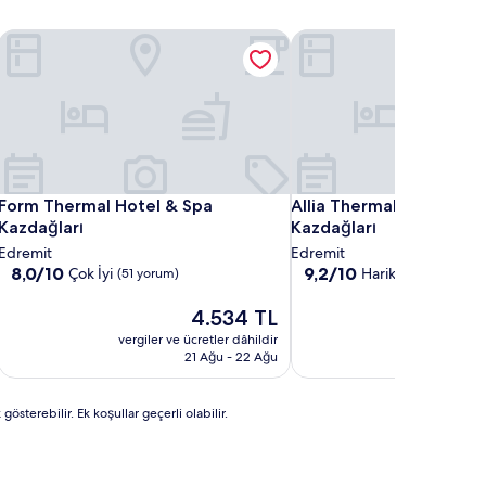
sort&Spa
Form Thermal Hotel & Spa Kazdağları
Allia Thermal Health & S
sort&Spa
Form Thermal Hotel & Spa Kazdağları
Allia Thermal Health & S
Form Thermal Hotel & Spa
Allia Thermal Health & 
Kazdağları
Kazdağları
Edremit
Edremit
10
10
8,0/10
9,2/10
Çok İyi
Harika
(51 yorum)
(148 yorum)
üzerinden
üzerinden
8.0,
9.2,
Güncel
4.534 TL
Çok
Harika,
fiyat:
vergiler ve ücretler dâhildir
vergiler ve ü
İyi,
(148
4.534 TL
21 Ağu - 22 Ağu
(51
yorum)
yorum)
österebilir. Ek koşullar geçerli olabilir.