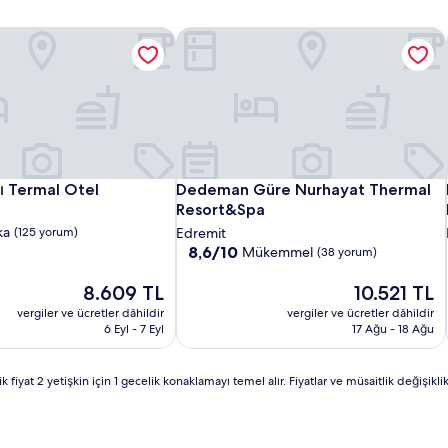
nd Spa
 Termal Otel
Dedeman Güre Nurhayat Thermal Re
nd Spa
 Termal Otel
Dedeman Güre Nurhayat Thermal Re
ı Termal Otel
Dedeman Güre Nurhayat Thermal
Resort&Spa
ka
(125 yorum)
Edremit
10
8,6/10
Mükemmel
(38 yorum)
üzerinden
8.6,
Güncel
Güncel
8.609 TL
10.521 TL
Mükemmel,
fiyat:
fiyat:
vergiler ve ücretler dâhildir
vergiler ve ücretler dâhildir
(38
8.609 TL
10.521 TL
6 Eyl - 7 Eyl
17 Ağu - 18 Ağu
yorum)
yat 2 yetişkin için 1 gecelik konaklamayı temel alır. Fiyatlar ve müsaitlik değişiklik g