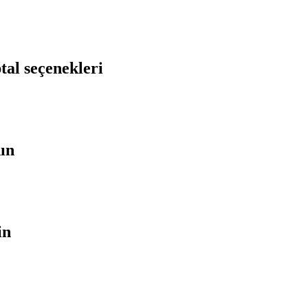
tal seçenekleri
nın
in