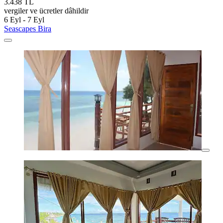
3.438 TL
vergiler ve ücretler dâhildir
6 Eyl - 7 Eyl
Seascapes Bira