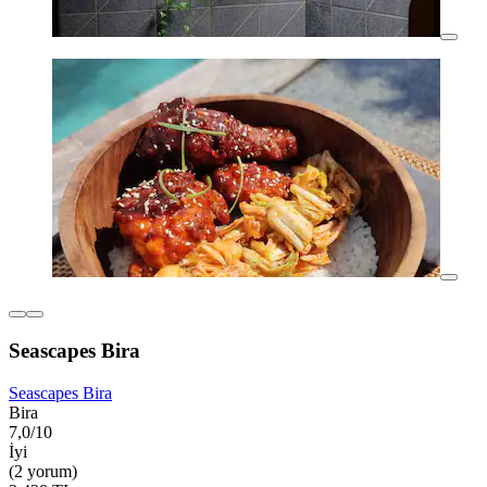
Seascapes Bira
Seascapes Bira
Bira
7,0/10
İyi
(2 yorum)