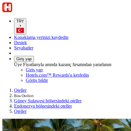
TRY
•
Konaklama yerinizi kaydedin
Destek
Seyahatler
Giriş yap
Üye Fiyatlarıyla anında kazanç fırsatından yararlanın
Giriş yap
Hotels.com™ Rewards'u keşfedin
Görüş bildir
Oteller
Bira Otelleri
Güney Sulawesi bölgesindeki oteller
Endonezya bölgesindeki oteller
Oteller