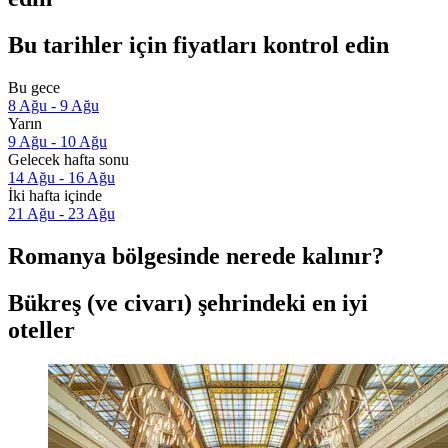
Bu tarihler için fiyatları kontrol edin
Bu gece
8 Ağu - 9 Ağu
Yarın
9 Ağu - 10 Ağu
Gelecek hafta sonu
14 Ağu - 16 Ağu
İki hafta içinde
21 Ağu - 23 Ağu
Romanya bölgesinde nerede kalınır?
Bükreş (ve civarı) şehrindeki en iyi
oteller