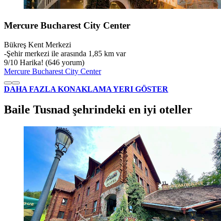
Mercure Bucharest City Center
Bükreş Kent Merkezi
‐
Şehir merkezi ile arasında 1,85 km var
9
/
10
Harika! (646 yorum)
Mercure Bucharest City Center
DAHA FAZLA KONAKLAMA YERI GÖSTER
Baile Tusnad şehrindeki en iyi oteller