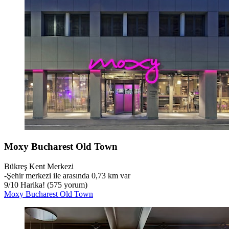
Moxy Bucharest Old Town
Bükreş Kent Merkezi
‐
Şehir merkezi ile arasında 0,73 km var
9
/
10
Harika! (575 yorum)
Moxy Bucharest Old Town