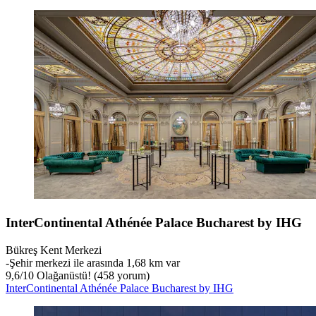
InterContinental Athénée Palace Bucharest by IHG
Bükreş Kent Merkezi
‐
Şehir merkezi ile arasında 1,68 km var
9,6
/
10
Olağanüstü! (458 yorum)
InterContinental Athénée Palace Bucharest by IHG