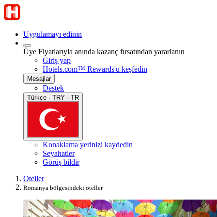
Uygulamayı edinin
Üye Fiyatlarıyla anında kazanç fırsatından yararlanın
Giriş yap
Hotels.com™ Rewards'u keşfedin
Mesajlar
Destek
Türkçe · TRY · TR
Konaklama yerinizi kaydedin
Seyahatler
Görüş bildir
Oteller
Romanya bölgesindeki oteller