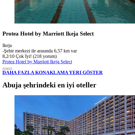
Protea Hotel by Marriott Ikeja Select
Ikeja
‐
Şehir merkezi ile arasında 6,57 km var
8,2
/
10
Çok İyi! (218 yorum)
Protea Hotel by Marriott Ikeja Select
DAHA FAZLA KONAKLAMA YERI GÖSTER
Abuja şehrindeki en iyi oteller