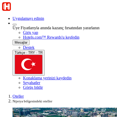
Uygulamayı edinin
Üye Fiyatlarıyla anında kazanç fırsatından yararlanın
Giriş yap
Hotels.com™ Rewards'u keşfedin
Mesajlar
Destek
Türkçe · TRY · TR
Konaklama yerinizi kaydedin
Seyahatler
Görüş bildir
Oteller
Nijerya bölgesindeki oteller