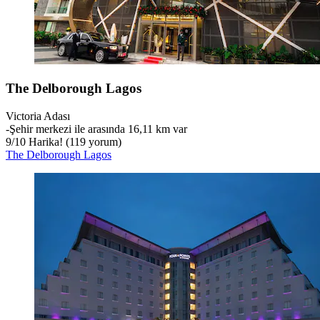
The Delborough Lagos
Victoria Adası
‐
Şehir merkezi ile arasında 16,11 km var
9
/
10
Harika! (119 yorum)
The Delborough Lagos