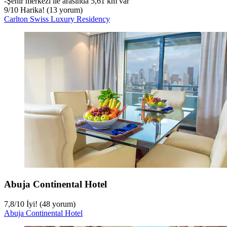
‐
Şehir merkezi ile arasında 5,61 km var
9
/
10
Harika! (13 yorum)
Carlton Swiss Luxury Residency
Abuja Continental Hotel
7,8
/
10
İyi! (48 yorum)
Abuja Continental Hotel