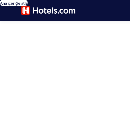
Ana içeriğe atla
editorial