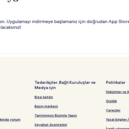
anın. Uygulamayı indirmeye başlamanız için doğrudan App Stor
lacaksınız!
Tedarikçiler, Bağlı Kuruluşlar ve
Politikalar
Medya için
Hükümler ve K
Bize katılın
Gizlilik
Basın merkezi
Çerezler
Tanıtımınızı Bizimle Yapın
kkında yorum
Yasal bilgiler 
Seyahat Acenteleri
İçerik yönerge