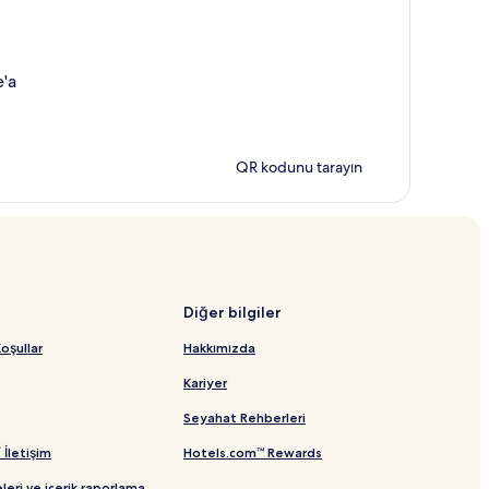
e'a
QR kodunu tarayın
Diğer bilgiler
oşullar
Hakkımızda
Kariyer
Seyahat Rehberleri
/ İletişim
Hotels.com™ Rewards
leri ve içerik raporlama