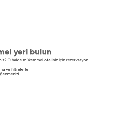
mel yeri bulun
siniz? O halde mükemmel oteliniz için rezervasyon
ma ve filtrelerle
beğenmenizi